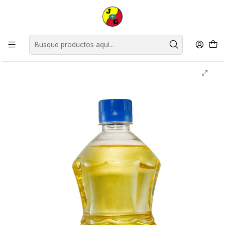
Disponible sólo Retiro en Tienda Osorno.
Inicio
Despensa
Abarrotes
Aceite
Maravilla
Aceite Maravilla Miraflores ( 3 x 900 ML )