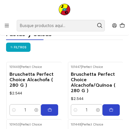
Disponible sólo Retiro en Tienda Osorno.
Inicio
Despensa
Cóctel y Picoteos
Pastas y Salsas
Pastas y Salsas
FILTROS
101449
|
Perfect Choice
101447
|
Perfect Choice
Bruschetta Perfect
Bruschetta Perfect
Choice Alcachofa (
Choice
280 G )
Alcachofa/Quínoa (
280 G )
$2.544
$2.544
Cantidad
Cantidad
101450
|
Perfect Choice
101448
|
Perfect Choice