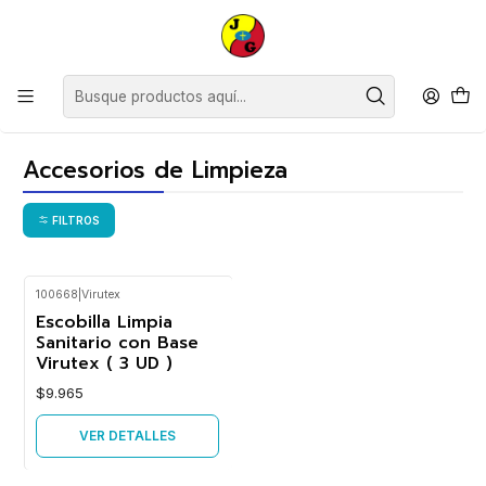
Estimados Clientes, desde el lunes 13 de julio y hasta el viernes 24 de
julio inclusive, no contaremos con horario continuado, siendo nuestro
horario de atención de 09:00 a 12:30 y de 14:30 a 18:00
hrs.Agradecemos su comprensión.
Inicio
Limpieza
Baño y Cocina
Accesorios de Limpieza
Accesorios de Limpieza
FILTROS
100668
|
Virutex
Agotado
Escobilla Limpia
Sanitario con Base
Virutex ( 3 UD )
$9.965
VER DETALLES