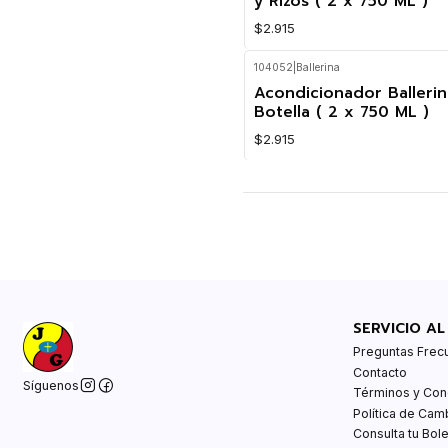
y Rizos ( 2 x 750 ML )
$2.915
104052
|
Ballerina
Nuevo
Acondicionador Ballerina
Botella ( 2 x 750 ML )
$2.915
SERVICIO AL
Preguntas Frec
Contacto
Síguenos
Términos y Con
Política de Cam
Consulta tu Bole