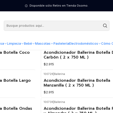
Disponible sólo Retiro en Tienda Osorno.
sa
Limpieza
Bebé
Mascotas
Pastelería
Electrodomésticos
Cómo 
100717
|
Ballerina
a Botella Coco
Acondicionador Ballerina Botella
Carbón ( 2 x 750 ML )
$2.915
100728
|
Ballerina
a Botella Largo
Acondicionador Ballerina Botella
Manzanilla ( 2 x 750 ML )
$2.915
100738
|
Ballerina
na Botella Ondas
Acondicionador Ballerina Botella 