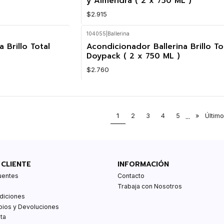
y Almendra ( 2 x 750 ML )
$2.915
104055
|
Ballerina
Nuevo
 Brillo Total
Acondicionador Ballerina Brillo To
Doypack ( 2 x 750 ML )
$2.760
1
2
3
4
5
...
»
Último
 CLIENTE
INFORMACIÓN
uentes
Contacto
Trabaja con Nosotros
diciones
bios y Devoluciones
ta