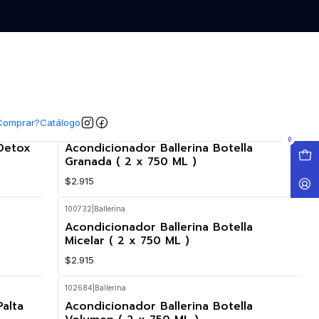
Comprar?
Catálogo
100724
|
Ballerina
0
 Detox
Acondicionador Ballerina Botella
Granada ( 2 x 750 ML )
$2.915
100732
|
Ballerina
Agotado
Acondicionador Ballerina Botella
Micelar ( 2 x 750 ML )
$2.915
102684
|
Ballerina
Palta
Acondicionador Ballerina Botella