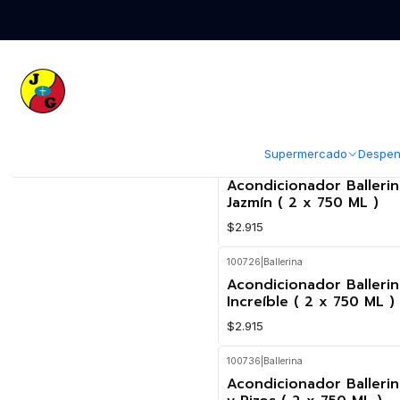
Inicio
Supermercado
Perfumería
Perfumería
Supermercado
Despen
100719
|
Ballerina
Acondicionador Ballerin
Jazmín ( 2 x 750 ML )
$2.915
100726
|
Ballerina
Acondicionador Ballerin
Increíble ( 2 x 750 ML )
$2.915
100736
|
Ballerina
Acondicionador Balleri