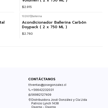
Volumen ( 2 x 750 ML )
$2.915
102601
|
Ballerina
tal
Acondicionador Ballerina Carbón
Doypack ( 2 x 750 ML )
$2.760
CONTÁCTANOS
ventas@josegonzalez.cl
+56642232031
56982127409
Distribuidora José González y Cía Ltda
Patricio Lynch 1438
Osorno - Osorno