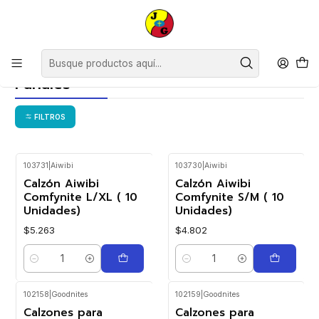
Disponible sólo Retiro en Tienda Osorno.
Inicio
Bebé
Pañales
Pañales
FILTROS
103731
|
Aiwibi
103730
|
Aiwibi
Calzón Aiwibi
Calzón Aiwibi
Comfynite L/XL ( 10
Comfynite S/M ( 10
Unidades)
Unidades)
$5.263
$4.802
Cantidad
Cantidad
102158
|
Goodnites
102159
|
Goodnites
Calzones para
Calzones para