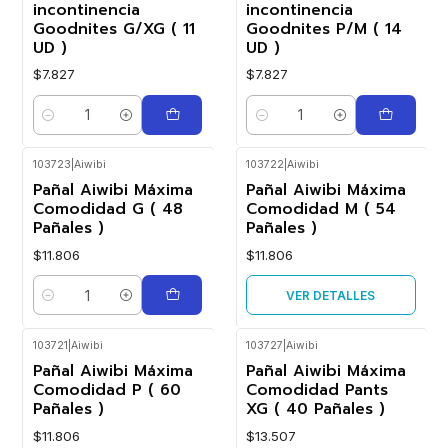
incontinencia
incontinencia
Goodnites G/XG ( 11
Goodnites P/M ( 14
UD )
UD )
$7.827
$7.827
Cantidad
Cantidad
103723
|
Aiwibi
103722
|
Aiwibi
Agotado
Pañal Aiwibi Máxima
Pañal Aiwibi Máxima
Comodidad G ( 48
Comodidad M ( 54
Pañales )
Pañales )
$11.806
$11.806
VER DETALLES
Cantidad
103721
|
Aiwibi
103727
|
Aiwibi
Pañal Aiwibi Máxima
Pañal Aiwibi Máxima
Comodidad P ( 60
Comodidad Pants
Pañales )
XG ( 40 Pañales )
$11.806
$13.507