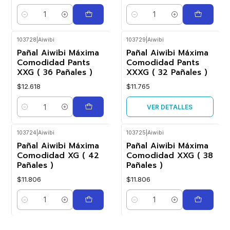
Cantidad
Cantidad
103728
|
Aiwibi
103729
|
Aiwibi
Agotado
Pañal Aiwibi Máxima
Pañal Aiwibi Máxima
Comodidad Pants
Comodidad Pants
XXG ( 36 Pañales )
XXXG ( 32 Pañales )
$12.618
$11.765
VER DETALLES
Cantidad
103724
|
Aiwibi
103725
|
Aiwibi
Pañal Aiwibi Máxima
Pañal Aiwibi Máxima
Comodidad XG ( 42
Comodidad XXG ( 38
Pañales )
Pañales )
$11.806
$11.806
Cantidad
Cantidad