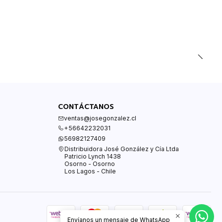
CONTÁCTANOS
ventas@josegonzalez.cl
+56642232031
56982127409
Distribuidora José González y Cía Ltda
Patricio Lynch 1438
Osorno - Osorno
Los Lagos - Chile
Envíanos un mensaje de WhatsApp