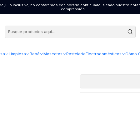
4 de julio inclusive, no contaremos con horario continuado, siendo nuestro hor
dicionador Pantene Restauración ( 2 x 400 ML )
comprensión.
AGR
Cantidad
Acondicionad
sa
Limpieza
Bebé
Mascotas
Pastelería
Electrodomésticos
Cómo 