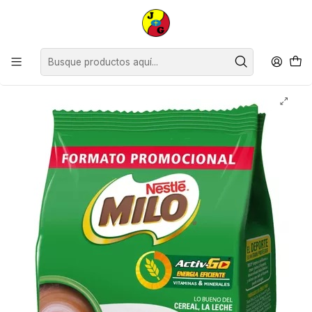
Disponible sólo Retiro en Tienda Osorno.
Inicio
Supermercado
Lácteos y Complementos
Alimento Fortificado Milo ( 3 x 160 G )