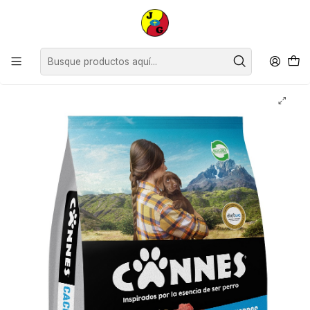
Disponible sólo Retiro en Tienda Osorno.
Inicio
Mascotas
Perros
Alimento Seco
Alimento Perro Cachorro Carne y Cereal Cannes ( 18 KG )