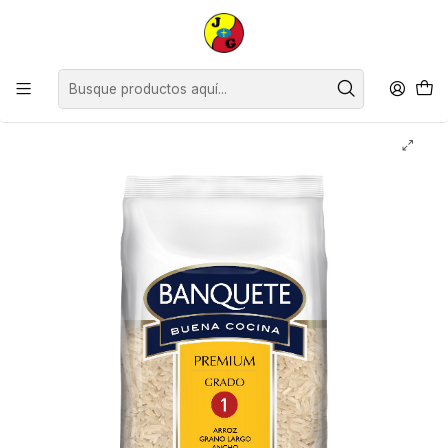
Disponible sólo Retiro en Tienda Osorno.
Inicio
Despensa
Abarrotes
Arroz
Arroz Grado 1 Premium Banquete ( 5 x 1 KG )