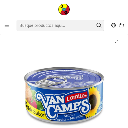
Disponible sólo Retiro en Tienda Osorno.
Inicio
Despensa
Conservas
Conservas de Pescado
Atún Lomitos Van Camps Aceite ( 3 x 142 G )