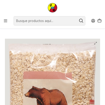
Estimados Clientes, desde el lunes 13 de julio y hasta el viernes 24 de
julio inclusive, no contaremos con horario continuado, siendo nuestro
horario de atención de 09:00 a 12:30 y de 14:30 a 18:00
hrs.Agradecemos su comprensión.
Inicio
Supermercado
Cereales Avena y Granos
Avena Oso Tradicional ( 5 x 500 G )