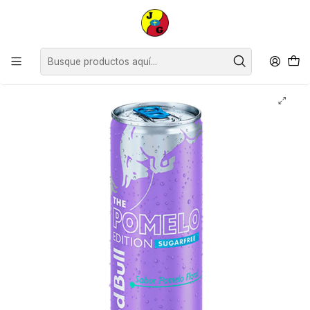
Disponible sólo Retiro en Tienda Osorno.
Inicio
Supermercado
Bebidas Jugos y Aguas
Bebidas
Bebida Energética Red Bull Pomelo ( 6 x 250 ML )