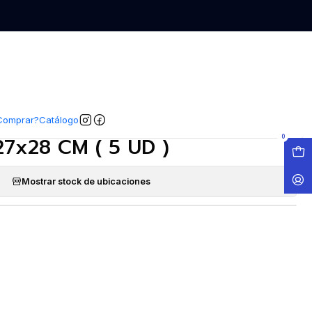
EGAR AL CARRO
COMPRAR AHORA
COMPARTIR
|
per Zipper Grandes Europlas
Comprar?
Catálogo
27x28 CM ( 5 UD )
0
Mostrar stock de ubicaciones