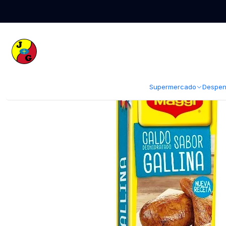
Inicio
Supermercado
Sopas Cremas y Caldos
Caldo Maggi Gallina (
Supermercado
Despen