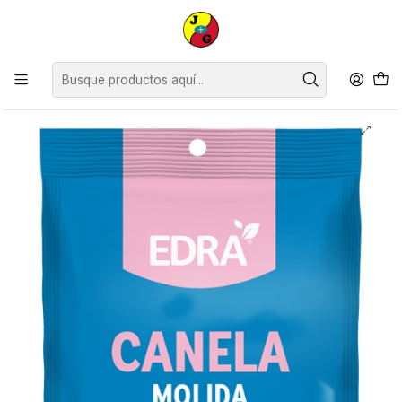
Disponible sólo Retiro en Tienda Osorno.
Inicio
Despensa
Salsas y Condimentos
Condimentos y Especias
Canela Molida Edra ( 5 x 15 G )