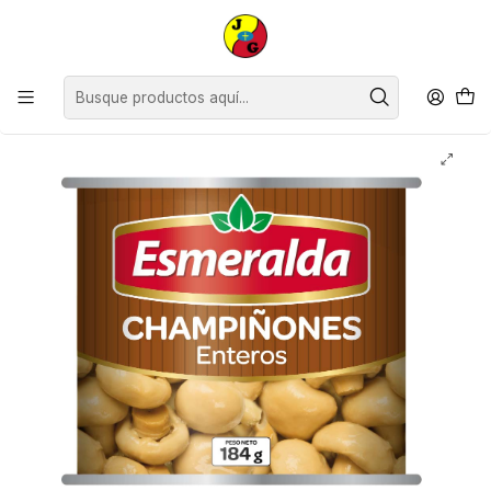
Disponible sólo Retiro en Tienda Osorno.
Inicio
Despensa
Conservas
Conservas de Verduras
Champiñones Enteros Esmeralda ( 3 x 184 G )