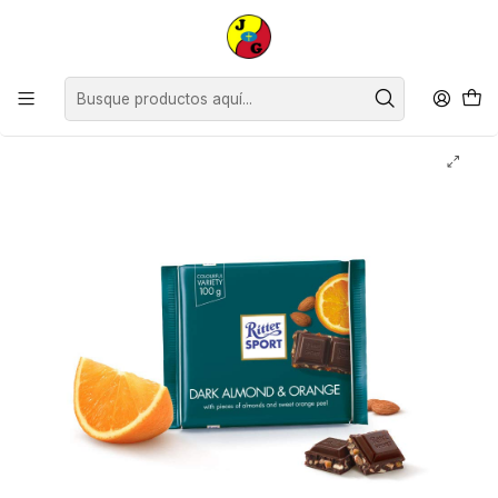
Disponible sólo Retiro en Tienda Osorno.
Inicio
Supermercado
Chocolates
Chocolates Ritter Sport Semi Amargo con Almendras ( 2 x 100 G )