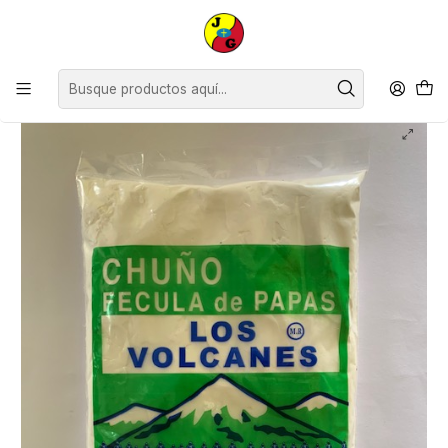
Disponible sólo Retiro en Tienda Osorno.
Inicio
Despensa
Abarrotes
Chuño Los Volcanes ( 5 x 500 G )