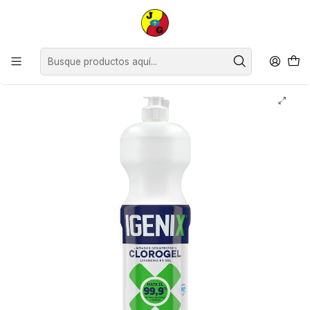
Disponible sólo Retiro en Tienda Osorno.
Inicio
Limpieza
Aerosoles y Desinfectantes
Cloros
Cloro Gel Igenix Lavanda ( 2 x 900 ML )