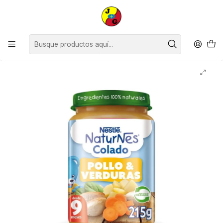
Disponible sólo Retiro en Tienda Osorno.
Inicio
Bebé
Colados y Picados
Colados Nestlé Pollo Verduras ( 6 x 215 G )