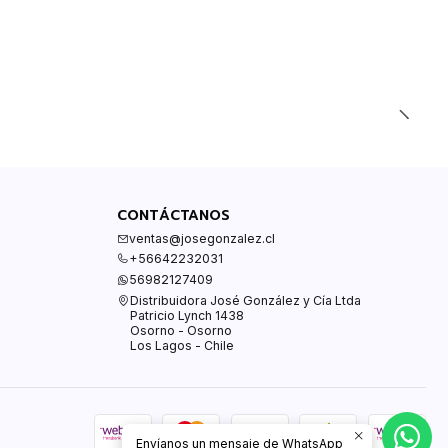
CONTÁCTANOS
ventas@josegonzalez.cl
+56642232031
56982127409
Distribuidora José González y Cía Ltda
Patricio Lynch 1438
Osorno - Osorno
Los Lagos - Chile
Envíanos un mensaje de WhatsApp