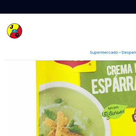
Inicio
Supermercado
Sopas Cremas y Caldos
Crema Maggi Espárra
Supermercado
Despen