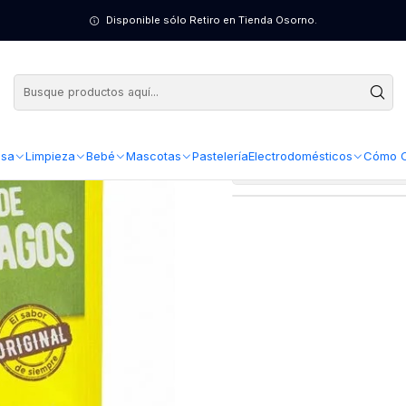
go ( 20 UD )
Disponible sólo Retiro en Tienda Osorno.
Crema M
sa
Limpieza
Bebé
Mascotas
Pastelería
Electrodomésticos
Cómo 