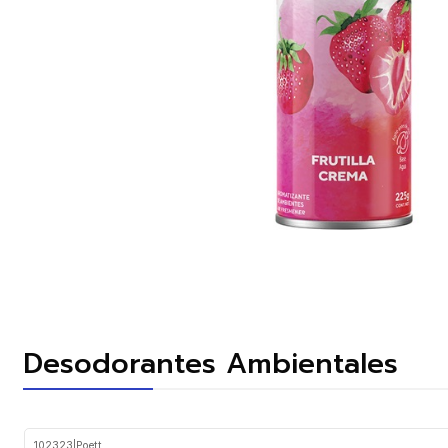
Desodorantes Ambientales
102323
|
Poett