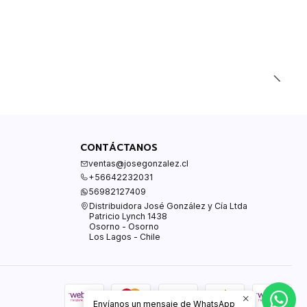
CONTÁCTANOS
ventas@josegonzalez.cl
+56642232031
56982127409
Distribuidora José González y Cía Ltda
Patricio Lynch 1438
Osorno - Osorno
Los Lagos - Chile
Envíanos un mensaje de WhatsApp