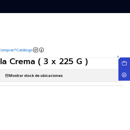
EGAR AL CARRO
COMPRAR AHORA
COMPARTIR
|
te Ambiental Aerosol Arom
Comprar?
Catálogo
lla Crema ( 3 x 225 G )
0
Mostrar stock de ubicaciones