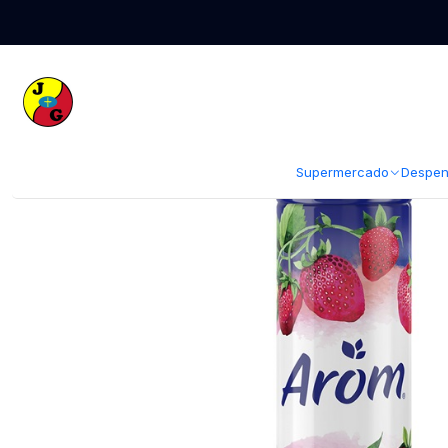
Inicio
Limpieza
Aerosoles y Desinfectantes
Desodorantes Ambient
Supermercado
Despen