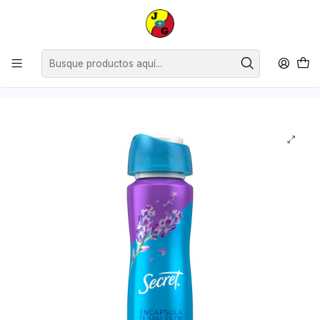
Estimados Clientes, desde el lunes 13 de julio y hasta el viernes 24 de
julio inclusive, no contaremos con horario continuado, siendo nuestro
horario de atención de 09:00 a 12:30 y de 14:30 a 18:00
hrs.Agradecemos su comprensión.
Inicio
Supermercado
Perfumería
Desodorantes
Desodorante Antitranspirante en Aerosol Secret Lavanda ( 3 x 93 G
)