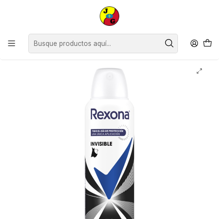
Disponible sólo Retiro en Tienda Osorno.
Inicio
Supermercado
Perfumería
Desodorantes
Desodorante Antitranspirante Rexona Woman Invisible ( 3 x 150 ML )