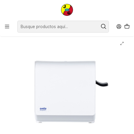
Disponible sólo Retiro en Tienda Osorno.
Inicio
Supermercado
Otros
Dispensador de Toalla con Palanca Ovella Expert ( 1 UD )