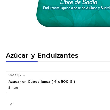
Azúcar y Endulzantes
100232
|
Iansa
Agotado
Azucar en Cubos Iansa ( 4 x 500 G )
$8.136