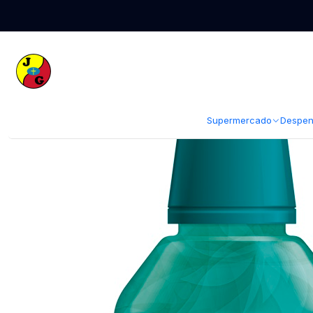
Inicio
Despensa
Abarrotes
Azúcar y Endulzantes
Endulzante Iansa 
Supermercado
Despen