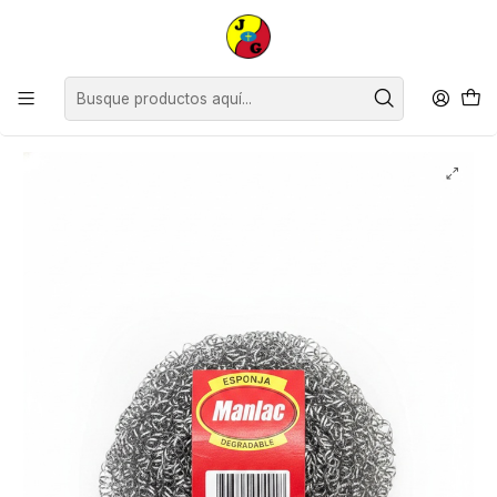
Disponible sólo Retiro en Tienda Osorno.
Inicio
Limpieza
Accesorios de Limpieza
Esponjas Guantes Paños y Virutillas
Esponja de Acero Manlac ( 10 UD )