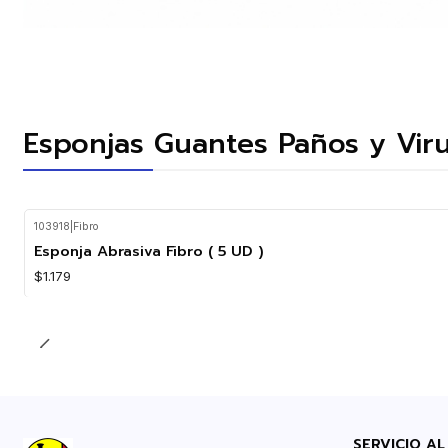
Esponjas Guantes Paños y Virut
103918
|
Fibro
Agotado
Esponja Abrasiva Fibro ( 5 UD )
$1.179
SERVICIO AL