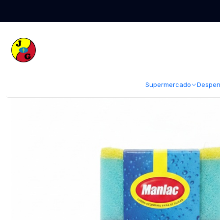
Inicio
Limpieza
Accesorios de Limpieza
Esponjas Guantes Paños y Vi
Supermercado
Despen