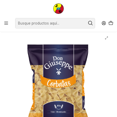
Disponible sólo Retiro en Tienda Osorno.
Inicio
Despensa
Abarrotes
Fideos y Salsas
Fideos Corbatas Don Giuseppe ( 5 x 400 G )