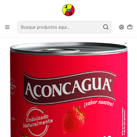
Disponible sólo Retiro en Tienda Osorno.
Inicio
Despensa
Conservas
Conservas de Frutas
Frutillas Aconcagua ( 3 x 570 G )