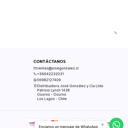
CONTÁCTANOS
ventas@josegonzalez.cl
+56642232031
56982127409
Distribuidora José González y Cía Ltda
Patricio Lynch 1438
Osorno - Osorno
Los Lagos - Chile
Envíanos un mensaje de WhatsApp