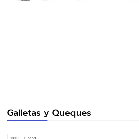
Galletas y Queques
103308
|
Tucapel