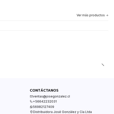
Ver más productos
CONTÁCTANOS
ventas@josegonzalez.cl
+56642232031
56982127409
Distribuidora José González y Cía Ltda