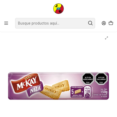
Disponible sólo Retiro en Tienda Osorno.
Inicio
Supermercado
Galletas y Queques
Galleta Niza Mckay ( 4 x 150 G )