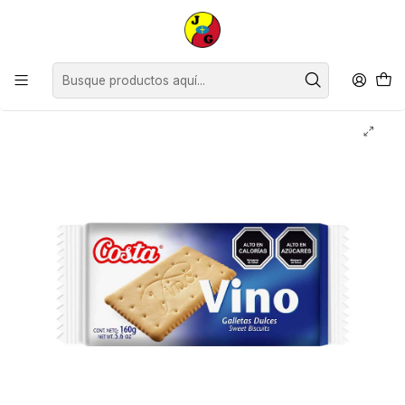
Disponible sólo Retiro en Tienda Osorno.
Inicio
Supermercado
Galletas y Queques
Galleta Vino Costa ( 4 x 160 G )