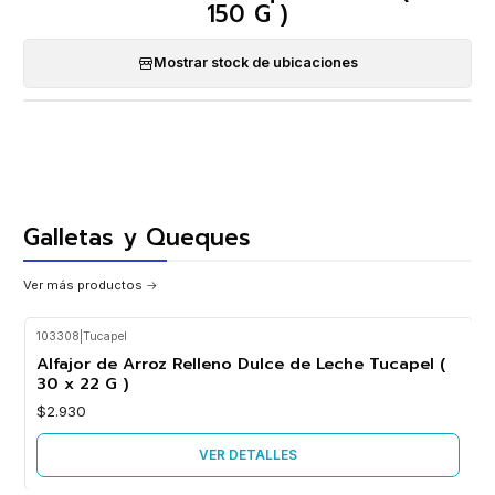
150 G )
Mostrar stock de ubicaciones
Galletas y Queques
Ver más productos
103308
|
Tucapel
Agotado
Alfajor de Arroz Relleno Dulce de Leche Tucapel (
30 x 22 G )
$2.930
VER DETALLES