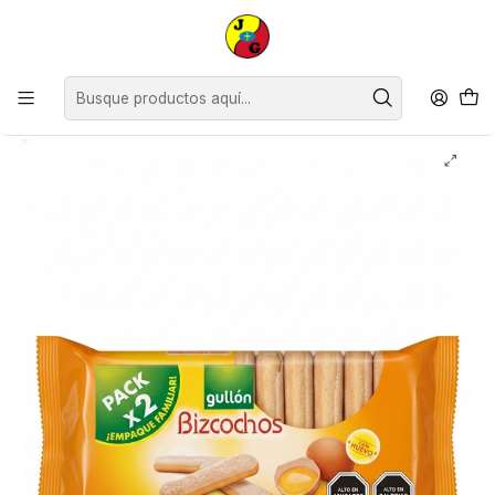
Disponible sólo Retiro en Tienda Osorno.
Inicio
Supermercado
Galletas y Queques
Galletas Gullón Champaña ( 3 x 200 G )