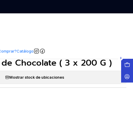
EGAR AL CARRO
COMPRAR AHORA
COMPARTIR
|
lón Sin Glúten Mini Chocolate
Comprar?
Catálogo
 de Chocolate ( 3 x 200 G )
0
Mostrar stock de ubicaciones