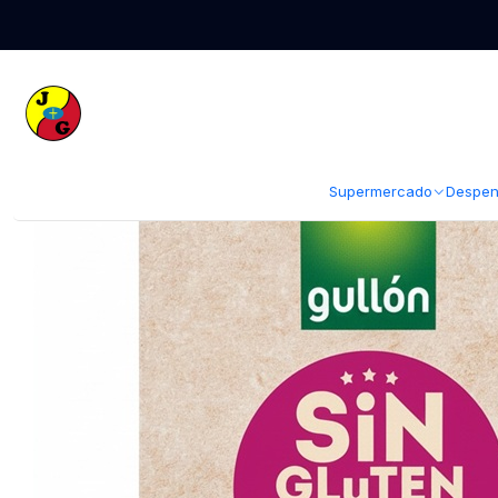
Inicio
Supermercado
Galletas y Queques
Galletas Gullón Sin Glúten
Supermercado
Despen