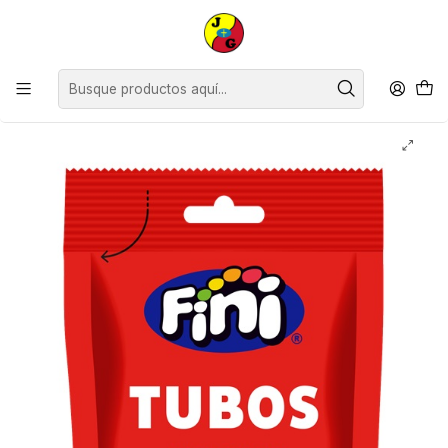
Disponible sólo Retiro en Tienda Osorno.
Inicio
Supermercado
Confites
Gomitas Regaliz Fini Frutilla Ácida ( 12 x 80 G )