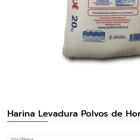
Harina Levadura Polvos de H
100428
|
Rahue