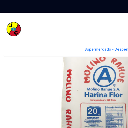
Inicio
Despensa
Abarrotes
Harina Levadura Polvos de Hornear y 
Supermercado
Despen