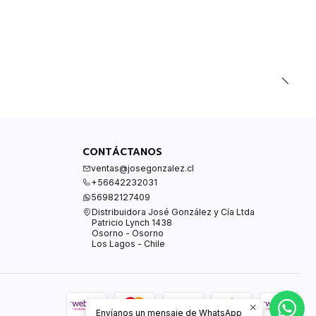
CONTÁCTANOS
ventas@josegonzalez.cl
+56642232031
56982127409
Distribuidora José González y Cía Ltda
Patricio Lynch 1438
Osorno - Osorno
Los Lagos - Chile
Envíanos un mensaje de WhatsApp