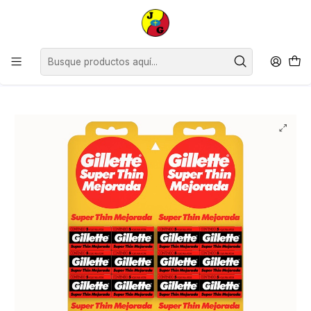
Estimados Clientes, desde el lunes 13 de julio y hasta el viernes 24 de
julio inclusive, no contaremos con horario continuado, siendo nuestro
horario de atención de 09:00 a 12:30 y de 14:30 a 18:00
hrs.Agradecemos su comprensión.
Inicio
Supermercado
Perfumería
Afeitado y Depilación
Hoja de Afeitar Gillette Superthin ( 20 x 5 UD )