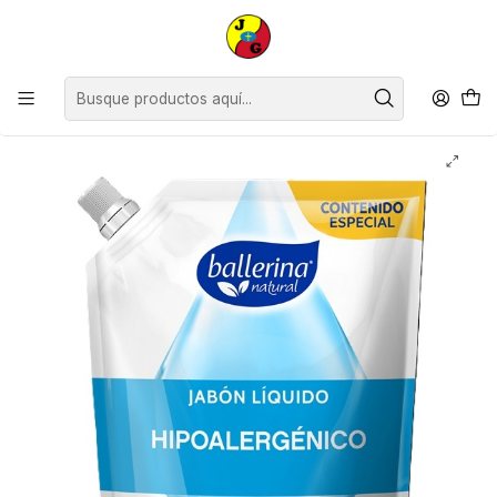
Disponible sólo Retiro en Tienda Osorno.
Inicio
Supermercado
Perfumería
Cuidado Personal
Jabones
Jabón Ballerina Doypack Hipoalergénico ( 2 x 650 ML )