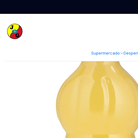
Inicio
Despensa
Salsas y Condimentos
Sucedáneos y Vinagres
Ju
Supermercado
Despen