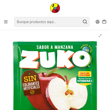
Disponible sólo Retiro en Tienda Osorno.
Inicio
Supermercado
Bebidas Jugos y Aguas
Jugos
Jugo en Polvo Zuko Manzana ( 10 UD )