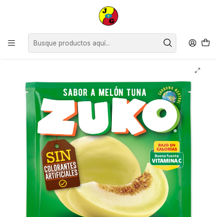
Disponible sólo Retiro en Tienda Osorno.
Inicio
Supermercado
Bebidas Jugos y Aguas
Jugos
Jugo en Polvo Zuko Melón Tuna ( 10 UD )