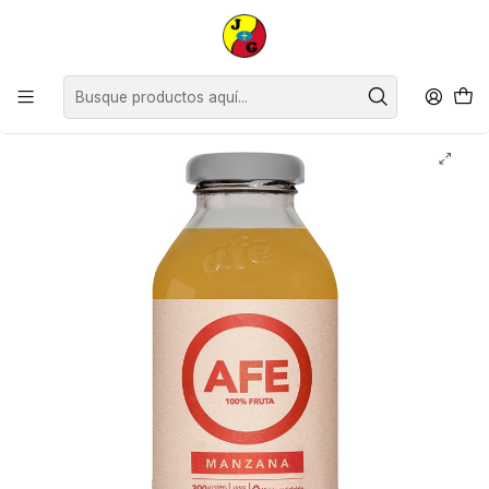
Disponible sólo Retiro en Tienda Osorno.
Inicio
Supermercado
Bebidas Jugos y Aguas
Jugos
Jugo Manzana Roja Afe ( 3 x 300 ML )