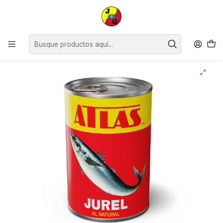
Disponible sólo Retiro en Tienda Osorno.
Inicio
Despensa
Conservas
Conservas de Pescado
Jurel Natural Atlas ( 3 x 425 G )