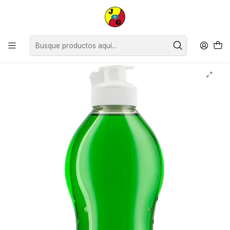
Disponible sólo Retiro en Tienda Osorno.
Inicio
Limpieza
Baño y Cocina
Lavalozas
Lavalozas Biodegradable Virginia Limón ( 3 x 500 ML )