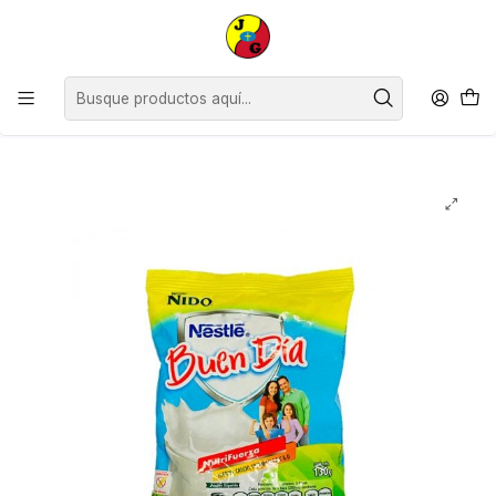
Estimados Clientes, desde el lunes 13 de julio y hasta el viernes 24 de
julio inclusive, no contaremos con horario continuado, siendo nuestro
horario de atención de 09:00 a 12:30 y de 14:30 a 18:00
hrs.Agradecemos su comprensión.
Inicio
Bebé
Leches y Fórmulas Lácteas
Leche en Polvo Nido Buen Día ( 3 x 130 G )