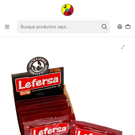
Disponible sólo Retiro en Tienda Osorno.
Inicio
Despensa
Abarrotes
Harina Levadura Polvos de Hornear y Complementos
Levadura Seca Lefersa ( 10 x 10 G )