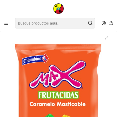
Disponible sólo Retiro en Tienda Osorno.
Inicio
Supermercado
Confites
Masticables Max Frutacida Colombina ( 430 G )